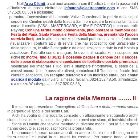
Nell'
Area Clienti
, a cui puoi accedere con il Codice Utente la password ind
all'indirizzo di posta elettronica
infouten@electrasannio.com
o con SMS 
347.520.08.58) è possibile:
·
p
renotare, l'accensione di Lampade Votive Occasionali, la pulizia della sepoltur
sepolti nei Cimiteri gestiti dalla Electra Sannio e pagare la relativa tariffa,
carta
di credito (VISA, MASTERCARD, AURA E POSTPAY) o con addebito su
PayPal;
Con una tariffa molto conveniente, puoi onorare la memoria dei 
Festa del Papà, Santa Pasqua e Festa della Mamma, prenotando l'accens
servizio fiori;
per le altre ricorrenze personali puoi contattarci telefonicame
·
visualizzare i contratti attivi di servizi che hai sottoscritto con un'azienda d
della sepoltura, le attività eseguite e da eseguirsi, con le date in cui è stata 
·
visualizzare l'estratto conto e pagare le eventuali scadenze in sospeso per c
richiesti;
i
noltre, fino al 30/11 è possibile pagare il canone per il succ
delle spese di elaborazione e spedizione del bollettino postale premarca
·
modificare e/o integrare i Tuoi dati e stampare l'informativa, ai sensi del
avessi ancora fatto, è possibile altresì, comunicarci il Tuo codice fiscale, i
contratti sottoscritti,
un recapito telefonico e un indirizzo email, per conta
scarica il modulo
da inviarci a mezzo fax al n. 0824.152.48.50, all'indirizzo
o a mezzo WhatsApp al n. 347.520.08.58
.
La ragione della Memoria ……. Il 
Il cimitero rappresenta un "
raccoglitore della cultura e della memoria storica
in perpetuo le spoglie dei nostri Cari.
A chi ha voglia di interrogarlo, concede un affascinante e suggestivo archiv
storie di esistenze lì raccolte, lunghissime o brevi che siano, di individui che 
Storie di Uomini che talvolta meritano di divenire modelli per le future genera
hanno creduto e, spesso, sacrificato la propria vita.
I monumenti funerari raccontano di un amore che va oltre il bisogno di im
“
caro estinto”
e i valori in cui questi ha creduto. Per quanto freddi e im