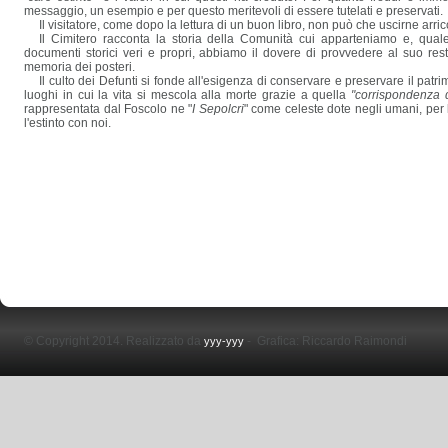
messaggio, un esempio e per questo meritevoli di essere tutelati e preservati.
Il visitatore, come dopo la lettura di un buon libro, non può che uscirne arri
Il Cimitero racconta la storia della Comunità cui apparteniamo e, qual
documenti storici veri e propri, abbiamo il dovere di provvedere al suo rest
memoria dei posteri.
Il culto dei Defunti si fonde all'esigenza di conservare e preservare il patrim
luoghi in cui la vita si mescola alla morte grazie a quella
"corrispondenza 
rappresentata dal Foscolo ne "
I Sepolcri
" come celeste dote negli umani, per l
l'estinto con noi.
© Copyright 2014. Realizzato da
-
Grafica: Riccardo Raimondi
yyy-yyy