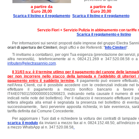
a partire da
a partire da
Euro 28,00
Euro 20,00
Scarica il listino e il regolamento
Scarica il listino e il regolamento
Servzio Fiori + Servizio Pulizia in abbinamento con tariff
Scarica il regolamento e listino
Per informazioni sui servizi proposti dalle imprese del gruppo Electra Sannio
orari di apertura dei Cimiteri
, degli uffici e dei Referenti: "
Info Cimiteri
".
Ti invitiamo a contattarci, per ogni Tua esigenza (prenotazione dei servizi,
altra necessità), telefonicamente ai n. 0824.21.269 e 347.520.08.58 o a m
infouten@electrasannio.com
.
Il 31/03 p.v. è il termine utlimo per il pagamento del canone delle lampad
per non incorrere nello stacco della lampada e l'addebito di ulteriori s
pagamento entro il suddetto termine
.
Il pagamento può essere effettuato
nell'Area Clienti, cui è possibile accedere con le credenziali indicate nel bol
effettuare il pagamento a mezzo bonifico bancario a favore d
IT44E0760115000000010266823, indicando nella causale il numero di em
indicati nelle note del bollettino). Per il riallaccio è necessario effettuare il
lettera allegata alla email è segnalata la presenza nel bollettino di eventua
successivamente, farci pervenire apposita richiesta; in tale evenienza, sarà 
tariffa definita dal Comune Concedente.
Per aggiornare i Tuoi dati e richiedere la voltura dei contratti di lampade 
scarica il modulo
da inviarci a mezzo fax al n. 0824.152.48.50, all'indirizzo 
a mezzo WhatsApp al n. 347.520.08.58
.