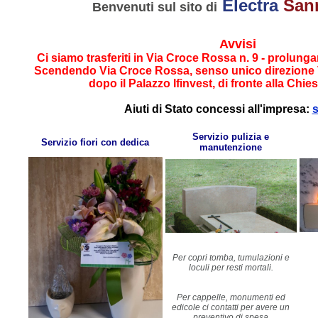
Electra
San
Benvenuti sul sito di
Avvisi
Ci siamo trasferiti in Via Croce Rossa n. 9 - prolunga
Scendendo Via Croce Rossa, senso unico direzione Vi
dopo il Palazzo Ifinvest, di fronte alla Chi
Aiuti di Stato concessi all'impresa:
s
Servizio pulizia e
Servizio fiori con dedica
manutenzione
Per copri tomba, tumulazioni e
loculi per resti mortali.
Per cappelle, monumenti ed
edicole ci contatti per avere un
preventivo di spesa