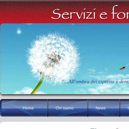
"...All'ombra dei cipressi e den
Home
Chi siamo
News